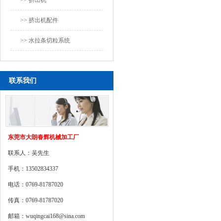
>> 挤出机
>> 挤出机配件
>> 水拉条切粒系统
联系我们
东莞市大朗春辉机械加工厂
联系人：吴先生
手机：13502834337
电话：0769-81787020
传真：0769-81787020
邮箱：wuqingcai168@sina.com