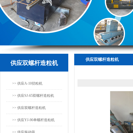
供应双螺杆造粒机
供应双螺杆造粒机
>> 供应A-10切粒机
>> 供应SJ-65双螺杆造粒机
>> 供应双螺杆造粒机
>> 供应YJ-90单螺杆造粒机
>> 供应振动筛