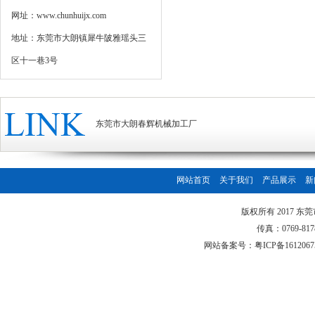
网址：www.chunhuijx.com
地址：东莞市大朗镇犀牛陂雅瑶头三
区十一巷3号
东莞市大朗春辉机械加工厂
网站首页
关于我们
产品展示
新
版权所有 2017 东
传真：0769-8178
网站备案号：
粤ICP备161206